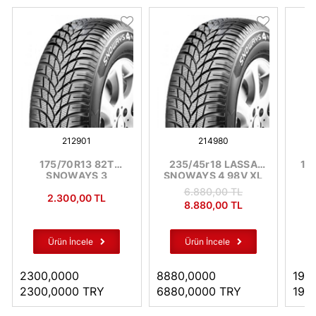
212901
214980
175/70R13 82T
235/45r18 LASSA
17
SNOWAYS 3
SNOWAYS 4 98V XL
6.880
,00
TL
2.300
,00
TL
8.880
,00
TL
Ürün İncele
Ürün İncele
2300,0000
8880,0000
195
2300,0000
TRY
6880,0000
TRY
195