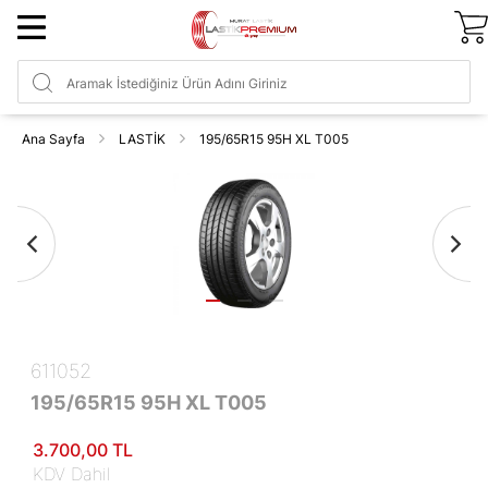
Ana Sayfa
LASTİK
195/65R15 95H XL T005
611052
195/65R15 95H XL T005
3.700
,00
TL
KDV Dahil