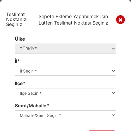
Teslimat
Sepete Ekleme Yapabilmek için
×
Noktanızı
Lütfen Teslimat Noktası Seçiniz
Seçiniz
Ülke
İl*
Sökme - Takma Ücretsiz
İlçe*
4 Lastik Satın Alımlarında Sökme Takma Hizmeti Ücretsiz
Keşfet
Semt/Mahalle*