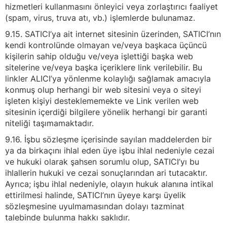
hizmetleri kullanmasını önleyici veya zorlaştırıcı faaliyet
(spam, virus, truva atı, vb.) işlemlerde bulunamaz.
9.15. SATICI’ya ait internet sitesinin üzerinden, SATICI’nın
kendi kontrolünde olmayan ve/veya başkaca üçüncü
kişilerin sahip olduğu ve/veya işlettiği başka web
sitelerine ve/veya başka içeriklere link verilebilir. Bu
linkler ALICI’ya yönlenme kolaylığı sağlamak amacıyla
konmuş olup herhangi bir web sitesini veya o siteyi
işleten kişiyi desteklememekte ve Link verilen web
sitesinin içerdiği bilgilere yönelik herhangi bir garanti
niteliği taşımamaktadır.
9.16. İşbu sözleşme içerisinde sayılan maddelerden bir
ya da birkaçını ihlal eden üye işbu ihlal nedeniyle cezai
ve hukuki olarak şahsen sorumlu olup, SATICI’yı bu
ihlallerin hukuki ve cezai sonuçlarından ari tutacaktır.
Ayrıca; işbu ihlal nedeniyle, olayın hukuk alanına intikal
ettirilmesi halinde, SATICI’nın üyeye karşı üyelik
sözleşmesine uyulmamasından dolayı tazminat
talebinde bulunma hakkı saklıdır.