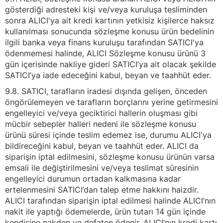
gösterdiği adresteki kişi ve/veya kuruluşa tesliminden
sonra ALICI'ya ait kredi kartının yetkisiz kişilerce haksız
kullanılması sonucunda sözleşme konusu ürün bedelinin
ilgili banka veya finans kuruluşu tarafından SATICI'ya
ödenmemesi halinde, ALICI Sözleşme konusu ürünü 3
gün içerisinde nakliye gideri SATICI’ya ait olacak şekilde
SATICI’ya iade edeceğini kabul, beyan ve taahhüt eder.
9.8. SATICI, tarafların iradesi dışında gelişen, önceden
öngörülemeyen ve tarafların borçlarını yerine getirmesini
engelleyici ve/veya geciktirici hallerin oluşması gibi
mücbir sebepler halleri nedeni ile sözleşme konusu
ürünü süresi içinde teslim edemez ise, durumu ALICI'ya
bildireceğini kabul, beyan ve taahhüt eder. ALICI da
siparişin iptal edilmesini, sözleşme konusu ürünün varsa
emsali ile değiştirilmesini ve/veya teslimat süresinin
engelleyici durumun ortadan kalkmasına kadar
ertelenmesini SATICI’dan talep etme hakkını haizdir.
ALICI tarafından siparişin iptal edilmesi halinde ALICI’nın
nakit ile yaptığı ödemelerde, ürün tutarı 14 gün içinde
kendisine nakden ve defaten ödenir. ALICI’nın kredi kartı