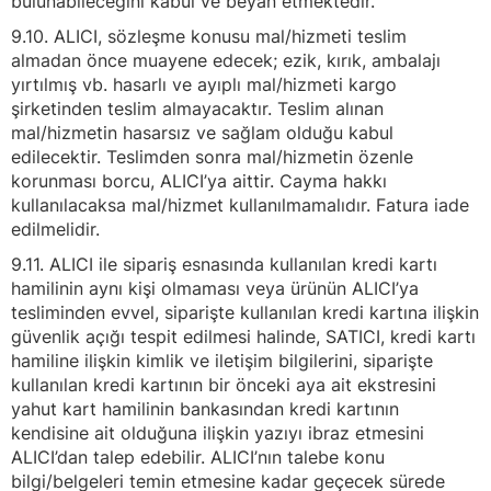
bulunabileceğini kabul ve beyan etmektedir.
9.10. ALICI, sözleşme konusu mal/hizmeti teslim
almadan önce muayene edecek; ezik, kırık, ambalajı
yırtılmış vb. hasarlı ve ayıplı mal/hizmeti kargo
şirketinden teslim almayacaktır. Teslim alınan
mal/hizmetin hasarsız ve sağlam olduğu kabul
edilecektir. Teslimden sonra mal/hizmetin özenle
korunması borcu, ALICI’ya aittir. Cayma hakkı
kullanılacaksa mal/hizmet kullanılmamalıdır. Fatura iade
edilmelidir.
9.11. ALICI ile sipariş esnasında kullanılan kredi kartı
hamilinin aynı kişi olmaması veya ürünün ALICI’ya
tesliminden evvel, siparişte kullanılan kredi kartına ilişkin
güvenlik açığı tespit edilmesi halinde, SATICI, kredi kartı
hamiline ilişkin kimlik ve iletişim bilgilerini, siparişte
kullanılan kredi kartının bir önceki aya ait ekstresini
yahut kart hamilinin bankasından kredi kartının
kendisine ait olduğuna ilişkin yazıyı ibraz etmesini
ALICI’dan talep edebilir. ALICI’nın talebe konu
bilgi/belgeleri temin etmesine kadar geçecek sürede