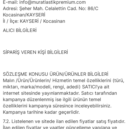
E-mail: info@muratlastikpremium.com
Adresi: Şeher Mah. Celalettin Cad. No: 86/C
Kocasinan/KAYSERİ
İl / İlçe: KAYSERİ / Kocasinan
ALICI BİLGİLERİ
SİPARİŞ VEREN KİŞİ BİLGİLERİ
SÖZLEŞME KONUSU ÜRÜN/ÜRÜNLER BİLGİLERİ
Malın /Ürün/Ürünlerin/ Hizmetin temel özelliklerini (türü,
miktarı, marka/modeli, rengi, adedi) SATICI’ya ait
internet sitesinde yayınlanmaktadır. Satıcı tarafından
kampanya düzenlenmiş ise ilgili ürünün temel
özelliklerini kampanya süresince inceleyebilirsiniz.
Kampanya tarihine kadar geçerlidir.
7.2. Listelenen ve sitede ilan edilen fiyatlar satış fiyatıdır.
İlan edilen fiyatlar ve vaatler güncelleme yapılana ve