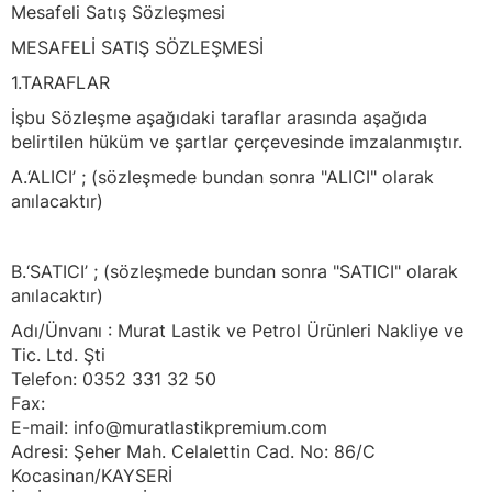
Mesafeli Satış Sözleşmesi
MESAFELİ SATIŞ SÖZLEŞMESİ
1.TARAFLAR
İşbu Sözleşme aşağıdaki taraflar arasında aşağıda
belirtilen hüküm ve şartlar çerçevesinde imzalanmıştır.
A.‘ALICI’ ; (sözleşmede bundan sonra "ALICI" olarak
anılacaktır)
B.‘SATICI’ ; (sözleşmede bundan sonra "SATICI" olarak
anılacaktır)
Adı/Ünvanı : Murat Lastik ve Petrol Ürünleri Nakliye ve
Tic. Ltd. Şti
Telefon: 0352 331 32 50
Fax:
E-mail: info@muratlastikpremium.com
Adresi: Şeher Mah. Celalettin Cad. No: 86/C
Kocasinan/KAYSERİ