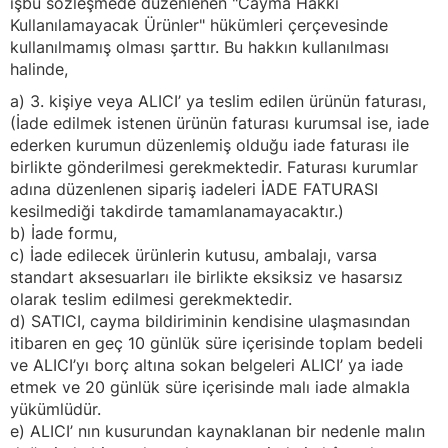
işbu sözleşmede düzenlenen "Cayma Hakkı
Kullanılamayacak Ürünler" hükümleri çerçevesinde
kullanılmamış olması şarttır. Bu hakkın kullanılması
halinde,
a) 3. kişiye veya ALICI’ ya teslim edilen ürünün faturası,
(İade edilmek istenen ürünün faturası kurumsal ise, iade
ederken kurumun düzenlemiş olduğu iade faturası ile
birlikte gönderilmesi gerekmektedir. Faturası kurumlar
adına düzenlenen sipariş iadeleri İADE FATURASI
kesilmediği takdirde tamamlanamayacaktır.)
b) İade formu,
c) İade edilecek ürünlerin kutusu, ambalajı, varsa
standart aksesuarları ile birlikte eksiksiz ve hasarsız
olarak teslim edilmesi gerekmektedir.
d) SATICI, cayma bildiriminin kendisine ulaşmasından
itibaren en geç 10 günlük süre içerisinde toplam bedeli
ve ALICI’yı borç altına sokan belgeleri ALICI’ ya iade
etmek ve 20 günlük süre içerisinde malı iade almakla
yükümlüdür.
e) ALICI’ nın kusurundan kaynaklanan bir nedenle malın