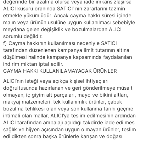
değerinde bir azalma olursa veya iade imkânsızlaşırsa
ALICI kusuru oranında SATICI’ nın zararlarını tazmin
etmekle yükümlüdür. Ancak cayma hakkı süresi içinde
malın veya ürünün usulüne uygun kullanılması sebebiyle
meydana gelen değişiklik ve bozulmalardan ALICI
sorumlu değildir.
f) Cayma hakkının kullanılması nedeniyle SATICI
tarafından düzenlenen kampanya limit tutarının altına
düşülmesi halinde kampanya kapsamında faydalanılan
indirim miktarı iptal edilir.
CAYMA HAKKI KULLANILAMAYACAK ÜRÜNLER
ALICI’nın isteği veya açıkça kişisel ihtiyaçları
doğrultusunda hazırlanan ve geri gönderilmeye müsait
olmayan, iç giyim alt parçaları, mayo ve bikini altları,
makyaj malzemeleri, tek kullanımlık ürünler, çabuk
bozulma tehlikesi olan veya son kullanma tarihi geçme
ihtimali olan mallar, ALICI’ya teslim edilmesinin ardından
ALICI tarafından ambalajı açıldığı takdirde iade edilmesi
sağlık ve hijyen açısından uygun olmayan ürünler, teslim
edildikten sonra başka ürünlerle karışan ve doğası