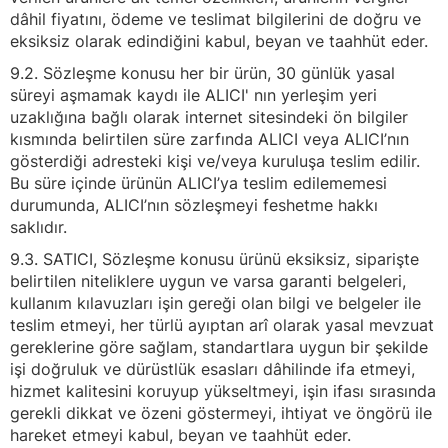
dâhil fiyatını, ödeme ve teslimat bilgilerini de doğru ve
eksiksiz olarak edindiğini kabul, beyan ve taahhüt eder.
9.2. Sözleşme konusu her bir ürün, 30 günlük yasal
süreyi aşmamak kaydı ile ALICI' nın yerleşim yeri
uzaklığına bağlı olarak internet sitesindeki ön bilgiler
kısmında belirtilen süre zarfında ALICI veya ALICI’nın
gösterdiği adresteki kişi ve/veya kuruluşa teslim edilir.
Bu süre içinde ürünün ALICI’ya teslim edilememesi
durumunda, ALICI’nın sözleşmeyi feshetme hakkı
saklıdır.
9.3. SATICI, Sözleşme konusu ürünü eksiksiz, siparişte
belirtilen niteliklere uygun ve varsa garanti belgeleri,
kullanım kılavuzları işin gereği olan bilgi ve belgeler ile
teslim etmeyi, her türlü ayıptan arî olarak yasal mevzuat
gereklerine göre sağlam, standartlara uygun bir şekilde
işi doğruluk ve dürüstlük esasları dâhilinde ifa etmeyi,
hizmet kalitesini koruyup yükseltmeyi, işin ifası sırasında
gerekli dikkat ve özeni göstermeyi, ihtiyat ve öngörü ile
hareket etmeyi kabul, beyan ve taahhüt eder.