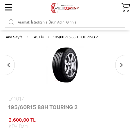
Ana Sayfa
LASTİK
195/60R15 88H TOURING 2
D11017
195/60R15 88H TOURING 2
2.600
,00
TL
KDV Dahil