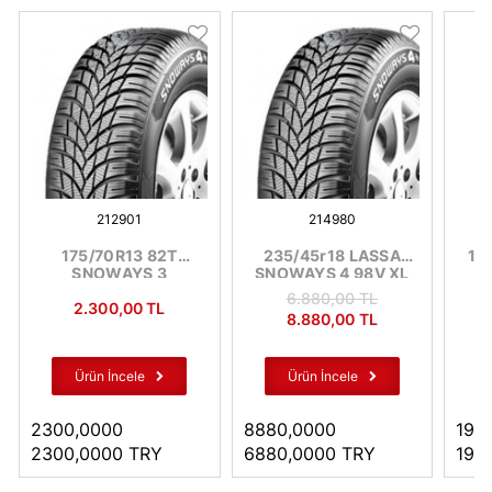
212901
214980
175/70R13 82T
235/45r18 LASSA
17
SNOWAYS 3
SNOWAYS 4 98V XL
6.880
,00
TL
2.300
,00
TL
8.880
,00
TL
Ürün İncele
Ürün İncele
2300,0000
8880,0000
195
2300,0000
TRY
6880,0000
TRY
195