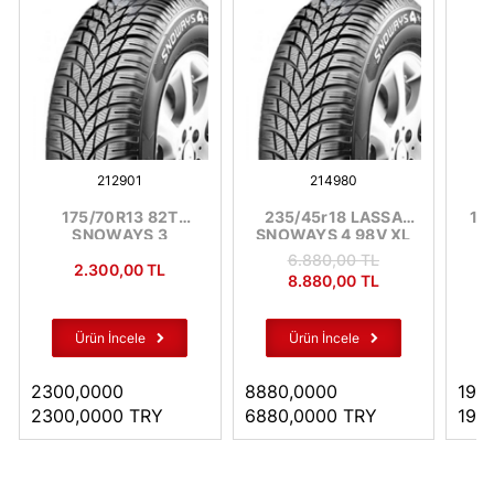
212901
214980
175/70R13 82T
235/45r18 LASSA
17
SNOWAYS 3
SNOWAYS 4 98V XL
6.880
,00
TL
2.300
,00
TL
8.880
,00
TL
Ürün İncele
Ürün İncele
2300,0000
8880,0000
195
2300,0000
TRY
6880,0000
TRY
195